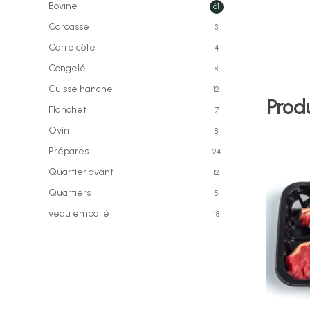
Bovine
61
Carcasse
3
Carré côte
4
Congelé
8
Cuisse hanche
12
Produ
Flanchet
7
Ovin
8
Prépares
24
Quartier avant
12
Quartiers
5
veau emballé
18