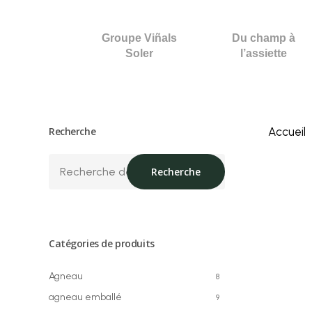
Skip
to
Groupe Viñals
Du champ à
main
Soler
l’assiette
content
Recherche
Accueil
Recherche
Recherche
pour :
Catégories de produits
Agneau
8
agneau emballé
9