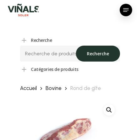
Skip
Menu
to
Close
main
Menu
content
Recherche
Recherche
Recherche
pour :
Catégories de produits
Accueil
Bovine
Rond de gîte