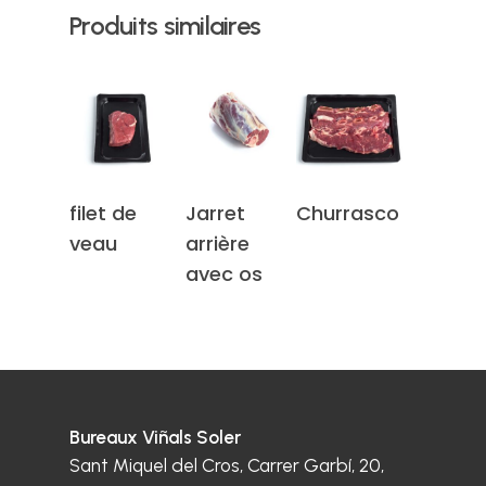
Produits similaires
Lire La
Lire La
Lire La
filet de
Jarret
Churrasco
Suite
Suite
Suite
veau
arrière
avec os
Bureaux Viñals Soler
Sant Miquel del Cros, Carrer Garbí, 20,