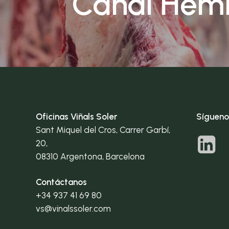
Canal Hem
Oficinas Viñals Soler
Sígueno
Sant Miquel del Cros, Carrer Garbí,
20,
08310 Argentona, Barcelona
Contáctanos
+34 937 41 69 80
vs@vinalssoler.com