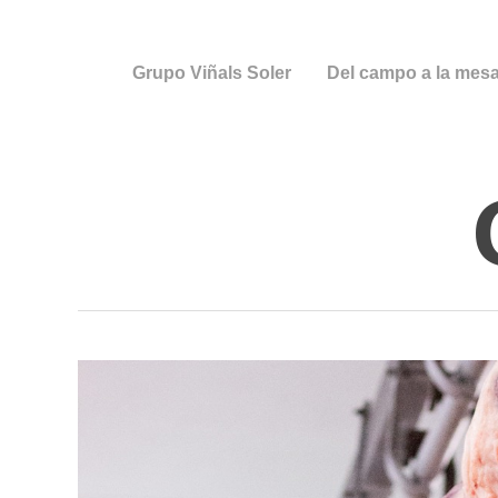
Skip
to
main
Grupo Viñals Soler
Del campo a la mes
content