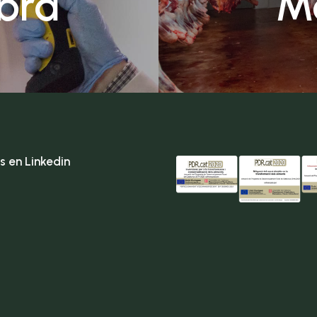
bra
M
s en Linkedin