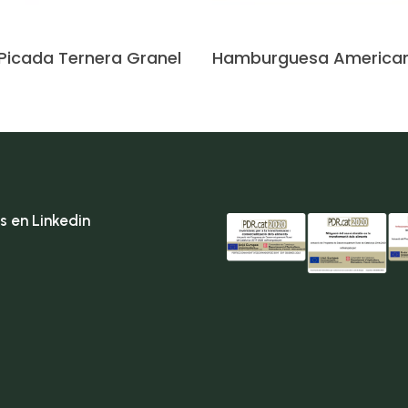
Leer Más
Leer Más
Picada Ternera Granel
Hamburguesa America
s en Linkedin