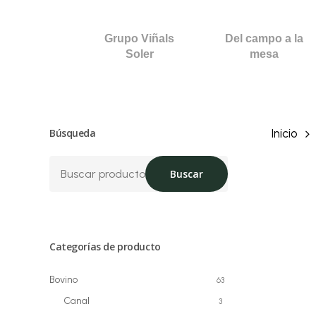
Skip
to
Grupo Viñals
Del campo a la
main
Soler
mesa
content
Búsqueda
Inicio
Buscar
Buscar
por:
Categorías de producto
Bovino
63
Canal
3