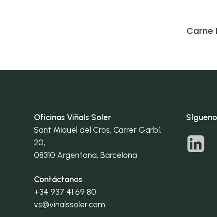
Carne 
Oficinas Viñals Soler
Sígueno
Sant Miquel del Cros, Carrer Garbí,
20,
08310 Argentona, Barcelona
Contáctanos
+34 937 41 69 80
vs@vinalssoler.com