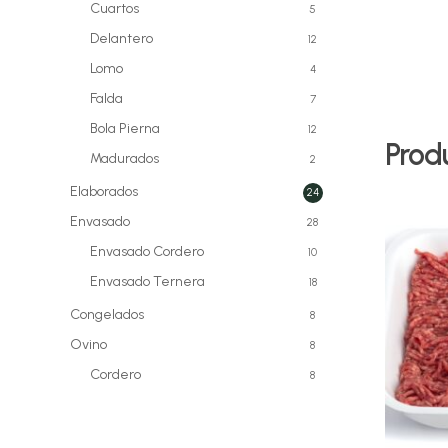
Cuartos
5
Delantero
12
Lomo
4
Falda
7
Bola Pierna
12
Prod
Madurados
2
Elaborados
24
Envasado
28
Envasado Cordero
10
Envasado Ternera
18
Congelados
8
Ovino
8
Cordero
8