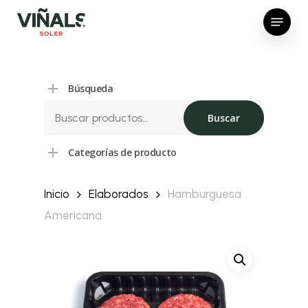
Skip
Menu
to
Close
main
Menu
content
Búsqueda
Buscar
Buscar
por:
Categorías de producto
Inicio
Elaborados
Hamburguesa
Americana