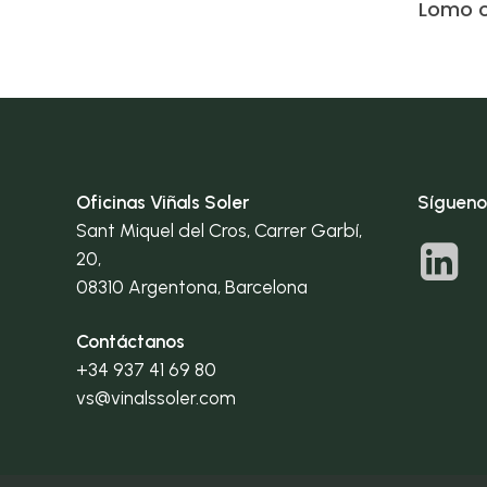
Lomo 
Oficinas Viñals Soler
Sígueno
Sant Miquel del Cros, Carrer Garbí,
20,
08310 Argentona, Barcelona
Contáctanos
+34 937 41 69 80
vs@vinalssoler.com