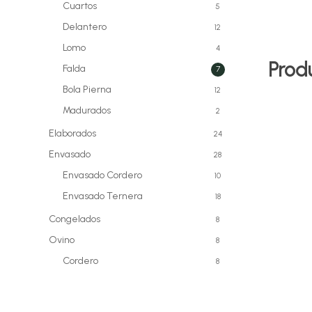
Cuartos
5
Delantero
12
Lomo
4
Prod
Falda
7
Bola Pierna
12
Madurados
2
Elaborados
24
Envasado
28
Envasado Cordero
10
Envasado Ternera
18
Congelados
8
Ovino
8
Cordero
8