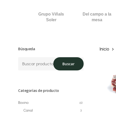
Skip
to
Grupo Viñals
Del campo a la
main
Soler
mesa
content
Búsqueda
Inicio
Buscar
Buscar
por:
Categorías de producto
Bovino
63
Canal
3